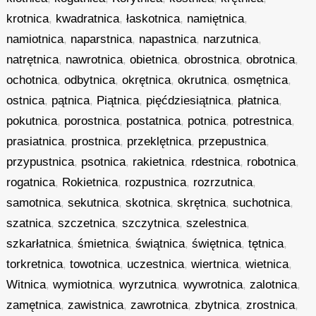
krotnica
,
kwadratnica
,
łaskotnica
,
namiętnica
,
namiotnica
,
naparstnica
,
napastnica
,
narzutnica
,
natrętnica
,
nawrotnica
,
obietnica
,
obrostnica
,
obrotnica
,
ochotnica
,
odbytnica
,
okrętnica
,
okrutnica
,
osmętnica
,
ostnica
,
pątnica
,
Piątnica
,
pięćdziesiątnica
,
płatnica
,
pokutnica
,
porostnica
,
postatnica
,
potnica
,
potrestnica
,
prasiatnica
,
prostnica
,
przeklętnica
,
przepustnica
,
przypustnica
,
psotnica
,
rakietnica
,
rdestnica
,
robotnica
,
rogatnica
,
Rokietnica
,
rozpustnica
,
rozrzutnica
,
samotnica
,
sekutnica
,
skotnica
,
skrętnica
,
suchotnica
,
szatnica
,
szczetnica
,
szczytnica
,
szelestnica
,
szkarłatnica
,
śmietnica
,
świątnica
,
świętnica
,
tętnica
,
torkretnica
,
towotnica
,
uczestnica
,
wiertnica
,
wietnica
,
Witnica
,
wymiotnica
,
wyrzutnica
,
wywrotnica
,
zalotnica
,
zamętnica
,
zawistnica
,
zawrotnica
,
zbytnica
,
zrostnica
,