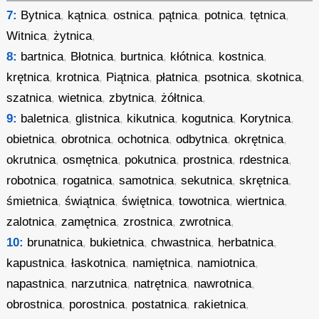
7:
Bytnica
,
kątnica
,
ostnica
,
pątnica
,
potnica
,
tętnica
,
Witnica
,
żytnica
,
8:
bartnica
,
Błotnica
,
burtnica
,
kłótnica
,
kostnica
,
krętnica
,
krotnica
,
Piątnica
,
płatnica
,
psotnica
,
skotnica
,
szatnica
,
wietnica
,
zbytnica
,
żółtnica
,
9:
baletnica
,
glistnica
,
kikutnica
,
kogutnica
,
Korytnica
,
obietnica
,
obrotnica
,
ochotnica
,
odbytnica
,
okrętnica
,
okrutnica
,
osmętnica
,
pokutnica
,
prostnica
,
rdestnica
,
robotnica
,
rogatnica
,
samotnica
,
sekutnica
,
skrętnica
,
śmietnica
,
świątnica
,
świętnica
,
towotnica
,
wiertnica
,
zalotnica
,
zamętnica
,
zrostnica
,
zwrotnica
,
10:
brunatnica
,
bukietnica
,
chwastnica
,
herbatnica
,
kapustnica
,
łaskotnica
,
namiętnica
,
namiotnica
,
napastnica
,
narzutnica
,
natrętnica
,
nawrotnica
,
obrostnica
,
porostnica
,
postatnica
,
rakietnica
,