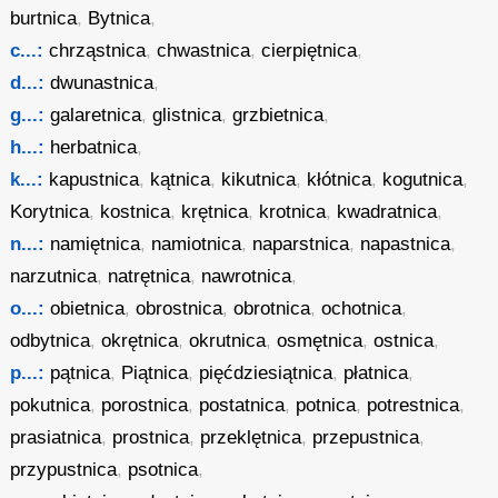
burtnica
,
Bytnica
,
c...:
chrząstnica
,
chwastnica
,
cierpiętnica
,
d...:
dwunastnica
,
g...:
galaretnica
,
glistnica
,
grzbietnica
,
h...:
herbatnica
,
k...:
kapustnica
,
kątnica
,
kikutnica
,
kłótnica
,
kogutnica
,
Korytnica
,
kostnica
,
krętnica
,
krotnica
,
kwadratnica
,
n...:
namiętnica
,
namiotnica
,
naparstnica
,
napastnica
,
narzutnica
,
natrętnica
,
nawrotnica
,
o...:
obietnica
,
obrostnica
,
obrotnica
,
ochotnica
,
odbytnica
,
okrętnica
,
okrutnica
,
osmętnica
,
ostnica
,
p...:
pątnica
,
Piątnica
,
pięćdziesiątnica
,
płatnica
,
pokutnica
,
porostnica
,
postatnica
,
potnica
,
potrestnica
,
prasiatnica
,
prostnica
,
przeklętnica
,
przepustnica
,
przypustnica
,
psotnica
,