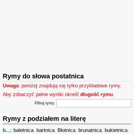
Rymy do słowa postatnica
Uwaga
: poniżej znajdują się tylko przykładowe rymy.
Aby zobaczyć pełne wyniki określ
długość rymu
.
Filtruj rymy:
Rymy z podziałem na literę
b...:
baletnica
,
bartnica
,
Błotnica
,
brunatnica
,
bukietnica
,