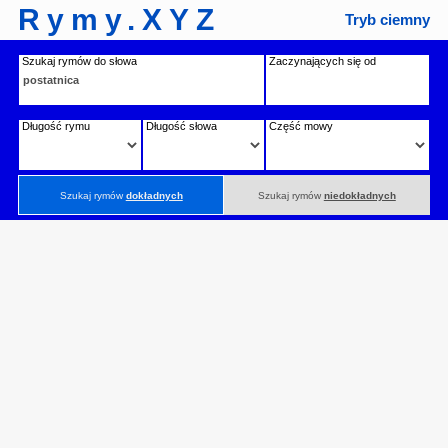
Rymy.XYZ
Tryb ciemny
Szukaj rymów do słowa
Zaczynających się od
Długość rymu
Długość słowa
Część mowy
Szukaj rymów
dokładnych
Szukaj rymów
niedokładnych