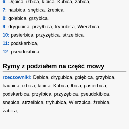
6:
Dębica
,
izbica
,
kibica
,
Kubica
,
żabica
,
7:
haubica
,
snębica
,
źrebica
,
8:
gołębica
,
grzybica
,
9:
drygubica
,
przyłbica
,
tryhubica
,
Wierzbica
,
10:
pasierbica
,
przyzębica
,
strzelbica
,
11:
podskarbica
,
12:
pseudokibica
,
Rymy z podziałem na część mowy
rzeczowniki:
Dębica
,
drygubica
,
gołębica
,
grzybica
,
haubica
,
izbica
,
kibica
,
Kubica
,
łbica
,
pasierbica
,
podskarbica
,
przyłbica
,
przyzębica
,
pseudokibica
,
snębica
,
strzelbica
,
tryhubica
,
Wierzbica
,
źrebica
,
żabica
,