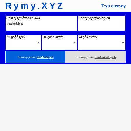
Rymy.XYZ
Tryb ciemny
Szukaj rymów do słowa
Zaczynających się od
Długość rymu
Długość słowa
Część mowy
Szukaj rymów
dokładnych
Szukaj rymów
niedokładnych