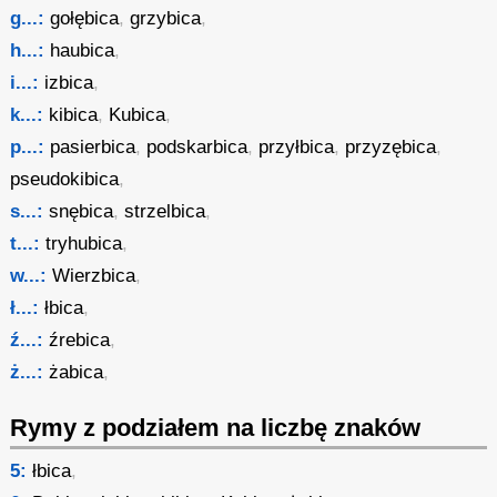
g...:
gołębica
,
grzybica
,
h...:
haubica
,
i...:
izbica
,
k...:
kibica
,
Kubica
,
p...:
pasierbica
,
podskarbica
,
przyłbica
,
przyzębica
,
pseudokibica
,
s...:
snębica
,
strzelbica
,
t...:
tryhubica
,
w...:
Wierzbica
,
ł...:
łbica
,
ź...:
źrebica
,
ż...:
żabica
,
Rymy z podziałem na liczbę znaków
5:
łbica
,