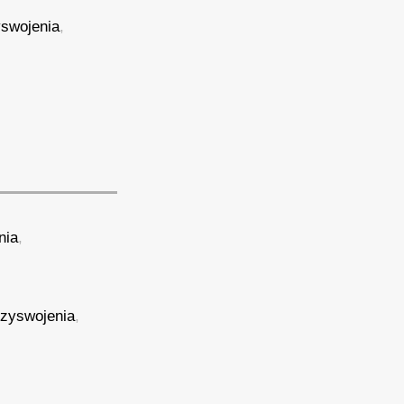
yswojenia
,
nia
,
rzyswojenia
,