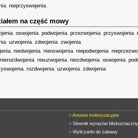
nia
,
nieprzyswojenia
,
iałem na część mowy
ojenia
,
oswojenia
,
podwojenia
,
przezwojenia
,
przyswojenia
,
nia
,
uzwojenia
,
zdwojenia
,
zwojenia
,
jenia
,
niedwojenia
,
nieoswojenia
,
niepodwojenia
,
nieprzezwo
,
nierozdwojenia
,
nieuzwojenia
,
niezdwojenia
,
oswojenia
,
pod
zyswojenia
,
rozdwojenia
,
uzwojenia
,
zdwojenia
,
»
Anonse motoryzacyjne
»
Słownik wyrazów bliskoznaczny
»
Wyliczanki do zabawy