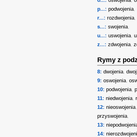
o...:
oswojenia
,
o
p...:
podwojenia
,
r...:
rozdwojenia
s...:
swojenia
,
u...:
uswojenia
,
u
z...:
zdwojenia
,
z
Rymy z podz
8:
dwojenia
,
dwoj
9:
oswojenia
,
osw
10:
podwojenia
,
11:
niedwojenia
,
12:
nieoswojenia
przyswojenia
,
13:
niepodwojeni
14:
nierozdwojen