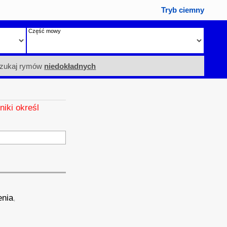
Tryb ciemny
Część mowy
zukaj rymów
niedokładnych
niki określ
enia
,