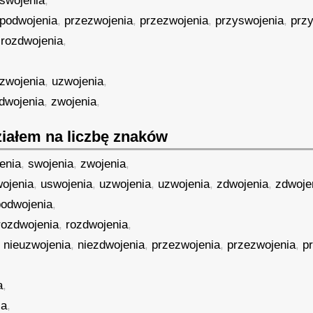
swojenia
,
podwojenia
,
przezwojenia
,
przezwojenia
,
przyswojenia
,
prz
,
rozdwojenia
,
zwojenia
,
uzwojenia
,
dwojenia
,
zwojenia
,
iałem na liczbę znaków
enia
,
swojenia
,
zwojenia
,
ojenia
,
uswojenia
,
uzwojenia
,
uzwojenia
,
zdwojenia
,
zdwoje
podwojenia
,
rozdwojenia
,
rozdwojenia
,
,
nieuzwojenia
,
niezdwojenia
,
przezwojenia
,
przezwojenia
,
p
a
,
ia
,