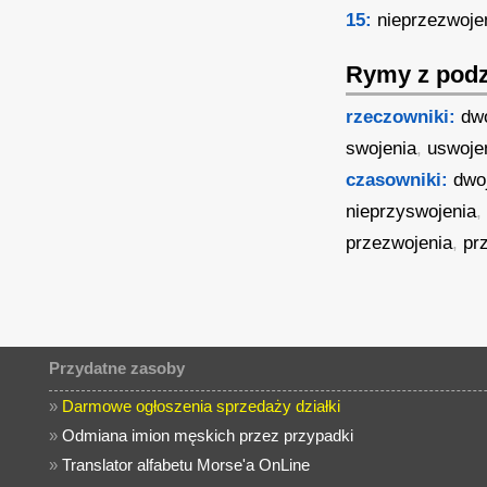
15:
nieprzezwoje
Rymy z podz
rzeczowniki:
dw
swojenia
,
uswoje
czasowniki:
dwo
nieprzyswojenia
przezwojenia
,
pr
Przydatne zasoby
»
Darmowe ogłoszenia sprzedaży działki
»
Odmiana imion męskich przez przypadki
»
Translator alfabetu Morse'a OnLine