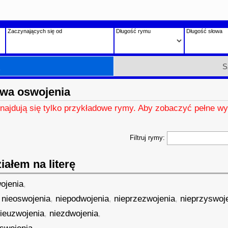
Zaczynających się od
Długość rymu
Długość słowa
h
S
wa oswojenia
znajdują się tylko przykładowe rymy. Aby zobaczyć pełne wy
Filtruj rymy:
ałem na literę
ojenia
,
,
nieoswojenia
,
niepodwojenia
,
nieprzezwojenia
,
nieprzyswoj
ieuzwojenia
,
niezdwojenia
,