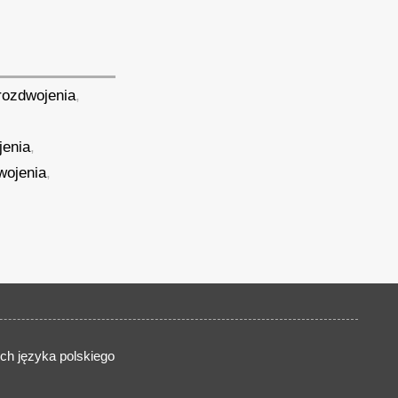
rozdwojenia
,
jenia
,
wojenia
,
ch języka polskiego