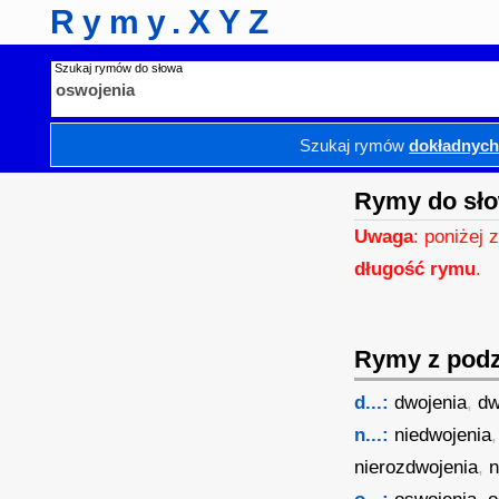
Rymy.XYZ
Szukaj rymów do słowa
Szukaj rymów
dokładnyc
Rymy do sło
Uwaga
: poniżej 
długość rymu
.
Rymy z podzi
d...:
dwojenia
,
dw
n...:
niedwojenia
nierozdwojenia
,
n