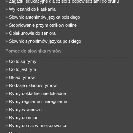
»
Zagadki edukacyjne dla dzieci z odpowiedziami do druku
»
Wyliczanki do klaskania
»
Słownik antonimów języka polskiego
»
Stopniowanie przymiotników online
»
Opiekunowie do seniora
»
Słownik synonimów języka polskiego
Pomoc do słownika rymów
»
Co to są rymy
»
Co to jest rym
»
Układ rymów
»
Rodzaje układów rymów
»
Rymy dokładne i niedokładne
»
Rymy regularne i nieregularne
»
Rymy w wierszu
»
Rymy do imion
»
Rymy do nazw miejscowości