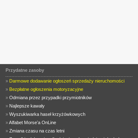
Przydatne zasoby
»
Darmowe dodawanie ogłoszeń sprzedaży nieruchomości
»
Bezpłatne ogłoszenia motoryzacyjne
»
Odmiana przez przypadki przymiotników
»
Najlepsze kawały
»
Wyszukiwarka haseł krzyżówkowych
»
Alfabet Morse'a OnLine
»
Zmiana czasu na czas letni