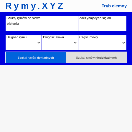
Rymy.XYZ
Tryb ciemny
Szukaj rymów do słowa
Zaczynających się od
Długość rymu
Długość słowa
Część mowy
Szukaj rymów
dokładnych
Szukaj rymów
niedokładnych