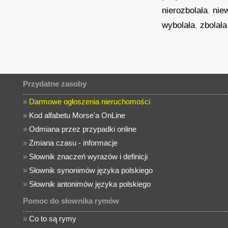
nierozbolała
,
nie
wybolała
,
zbolała
Przydatne zasoby
»
Darmowe ogłoszenia nieruchomości
»
Kod alfabetu Morse'a OnLine
»
Odmiana przez przypadki online
»
Zmiana czasu - informacje
»
Słownik znaczeń wyrazów i definicji
»
Słownik synonimów języka polskiego
»
Słownik antonimów języka polskiego
Pomoc do słownika rymów
»
Co to są rymy