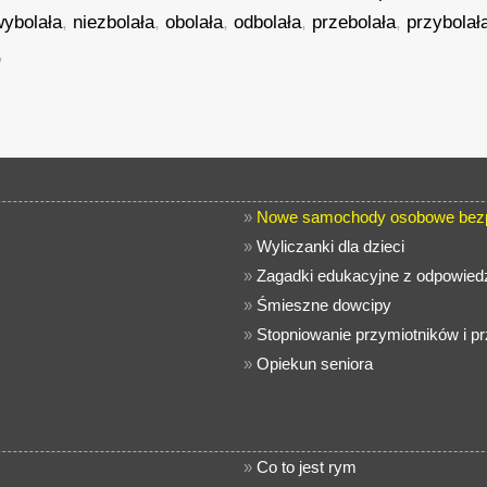
wybolała
,
niezbolała
,
obolała
,
odbolała
,
przebolała
,
przybolał
,
»
Nowe samochody osobowe bezpł
»
Wyliczanki dla dzieci
»
Zagadki edukacyjne z odpowiedz
»
Śmieszne dowcipy
»
Stopniowanie przymiotników i 
»
Opiekun seniora
»
Co to jest rym