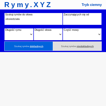
Rymy.XYZ
Tryb ciemny
Szukaj rymów do słowa
Zaczynających się od
Długość rymu
Długość słowa
Część mowy
Szukaj rymów
dokładnych
Szukaj rymów
niedokładnych