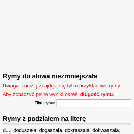
Rymy do słowa niezmniejszała
Uwaga
: poniżej znajdują się tylko przykładowe rymy.
Aby zobaczyć pełne wyniki określ
długość rymu
.
Filtruj rymy:
Rymy z podziałem na literę
d...:
doduszała
,
dogaszała
,
dokraszała
,
dokwaszała
,