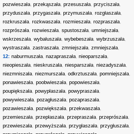
pozwieszała
,
przekąszała
,
przesuszała
,
przyciszała
,
przyduszała
,
przygaszała
,
przymuszała
,
rozgłaszała
,
rozkruszała
,
rozkwaszała
,
rozmieszała
,
rozpraszała
,
rozprószała
,
rozwieszała
,
spustoszała
,
umniejszała
,
wskrzeszała
,
wybałuszała
,
wybebeszała
,
wybrzuszała
,
wystraszała
,
zastraszała
,
zmniejszała
,
zmniejszała
,
12:
naburmuszała
,
nazapraszała
,
nieoparszała
,
nieopieszała
,
nieskruszała
,
niesparszała
,
niezadyszała
,
niezmniszała
,
niezmurszała
,
odkrztuszała
,
pomniejszała
,
ponawieszała
,
poobwieszała
,
popowieszała
,
poupiększała
,
powypłaszała
,
powypraszała
,
powywieszała
,
pozagłuszała
,
pozapraszała
,
pozawieszała
,
pozwiększała
,
przekwaszała
,
przemieszała
,
przepłaszała
,
przepraszała
,
przeprószała
,
przewieszała
,
przewyższała
,
przygłaszała
,
przygłuszała
,