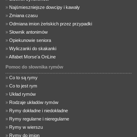
»
Najśmieszniejsze dowcipy i kawały
»
Zmiana czasu
»
Odmiana imion żeńskich przez przypadki
»
Słownik antonimów
»
Opiekunowie seniora
»
Wyliczanki do skakanki
»
Alfabet Morse'a OnLine
Pomoc do słownika rymów
»
Co to są rymy
»
Co to jest rym
»
Układ rymów
»
Rodzaje układów rymów
»
Rymy dokładne i niedokładne
»
Rymy regularne i nieregularne
»
Rymy w wierszu
»
Rymy do imion