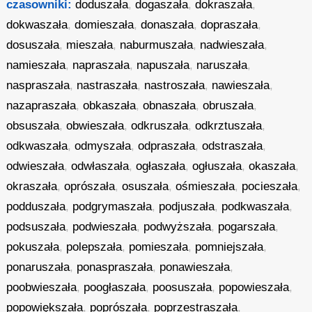
czasowniki:
doduszała
,
dogaszała
,
dokraszała
,
dokwaszała
,
domieszała
,
donaszała
,
dopraszała
,
dosuszała
,
mieszała
,
naburmuszała
,
nadwieszała
,
namieszała
,
napraszała
,
napuszała
,
naruszała
,
naspraszała
,
nastraszała
,
nastroszała
,
nawieszała
,
nazapraszała
,
obkaszała
,
obnaszała
,
obruszała
,
obsuszała
,
obwieszała
,
odkruszała
,
odkrztuszała
,
odkwaszała
,
odmyszała
,
odpraszała
,
odstraszała
,
odwieszała
,
odwłaszała
,
ogłaszała
,
ogłuszała
,
okaszała
,
okraszała
,
oprószała
,
osuszała
,
ośmieszała
,
pocieszała
,
podduszała
,
podgrymaszała
,
podjuszała
,
podkwaszała
,
podsuszała
,
podwieszała
,
podwyższała
,
pogarszała
,
pokuszała
,
polepszała
,
pomieszała
,
pomniejszała
,
ponaruszała
,
ponaspraszała
,
ponawieszała
,
poobwieszała
,
poogłaszała
,
poosuszała
,
popowieszała
,
popowiększała
,
poprószała
,
poprzestraszała
,