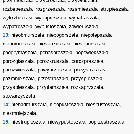
przymieszała
,
przyprószała
,
przywieszała
,
rozbebeszała
,
rozgrzeszała
,
rozśmieszała
,
strupieszała
,
wykrztuszała
,
wypaproszała
,
wypatraszała
,
wypatroszała
,
wypustoszała
,
zawieruszała
,
13:
nieobmurszała
,
niepogorszała
,
niepolepszała
,
niepomurszała
,
nieskożuszała
,
niespanoszała
,
podgrymaszała
,
ponaspraszała
,
popowiększała
,
porozgłaszała
,
porozkruszała
,
porozpraszała
,
porozwieszała
,
powybrzuszała
,
powystraszała
,
pozmniejszała
,
przestraszała
,
przyspieszała
,
przyśpieszała
,
przytłamszała
,
rozkapryszała
,
stowarzyszała
,
14:
nienadmurszała
,
nieopustoszała
,
niespustoszała
,
niezmniejszała
,
15:
niestrupieszała
,
niewypustoszała
,
poprzestraszała
,