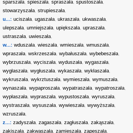
sparszała
,
spieszała
,
spraszała
,
spustoszała
,
stowarzyszała
,
strupieszała
,
u...:
uciszała
,
ugaszała
,
ukraszała
,
ukwaszała
,
ulepszała
,
umniejszała
,
upiększała
,
upraszała
,
ustraszała
,
uwieszała
,
w...:
wduszała
,
wieszała
,
wmieszała
,
wmuszała
,
wpraszała
,
wskrzeszała
,
wybałuszała
,
wybebeszała
,
wybrzuszała
,
wyciszała
,
wyduszała
,
wygaszała
,
wygłaszała
,
wygłuszała
,
wykaszała
,
wykłaszała
,
wykruszała
,
wykrztuszała
,
wymieszała
,
wymuszała
,
wynaszała
,
wypaproszała
,
wypatraszała
,
wypatroszała
,
wypłaszała
,
wypraszała
,
wypustoszała
,
wyruszała
,
wystraszała
,
wysuszała
,
wywieszała
,
wywyższała
,
wzruszała
,
z...:
zadyszała
,
zagaszała
,
zagłuszała
,
zakąszała
,
zakiszała
,
zakwaszała
,
zamieszała
,
zapeszała
,