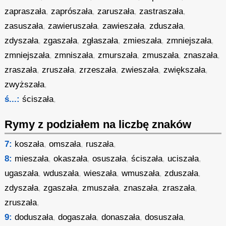
zapraszała
,
zaprószała
,
zaruszała
,
zastraszała
,
zasuszała
,
zawieruszała
,
zawieszała
,
zduszała
,
zdyszała
,
zgaszała
,
zgłaszała
,
zmieszała
,
zmniejszała
,
zmniejszała
,
zmniszała
,
zmurszała
,
zmuszała
,
znaszała
,
zraszała
,
zruszała
,
zrzeszała
,
zwieszała
,
zwiększała
,
zwyższała
,
ś...:
ściszała
,
Rymy z podziałem na liczbę znaków
7:
koszała
,
omszała
,
ruszała
,
8:
mieszała
,
okaszała
,
osuszała
,
ściszała
,
uciszała
,
ugaszała
,
wduszała
,
wieszała
,
wmuszała
,
zduszała
,
zdyszała
,
zgaszała
,
zmuszała
,
znaszała
,
zraszała
,
zruszała
,
9:
doduszała
,
dogaszała
,
donaszała
,
dosuszała
,