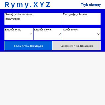
Rymy.XYZ
Tryb ciemny
Szukaj rymów do słowa
Zaczynających się od
Długość rymu
Długość słowa
Część mowy
Szukaj rymów
dokładnych
Szukaj rymów
niedokładnych