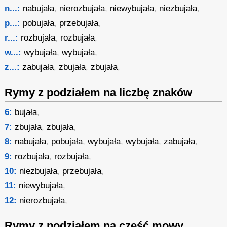
n...:
nabujała
,
nierozbujała
,
niewybujała
,
niezbujała
,
p...:
pobujała
,
przebujała
,
r...:
rozbujała
,
rozbujała
,
w...:
wybujała
,
wybujała
,
z...:
zabujała
,
zbujała
,
zbujała
,
Rymy z podziałem na liczbę znaków
6:
bujała
,
7:
zbujała
,
zbujała
,
8:
nabujała
,
pobujała
,
wybujała
,
wybujała
,
zabujała
,
9:
rozbujała
,
rozbujała
,
10:
niezbujała
,
przebujała
,
11:
niewybujała
,
12:
nierozbujała
,
Rymy z podziałem na część mowy