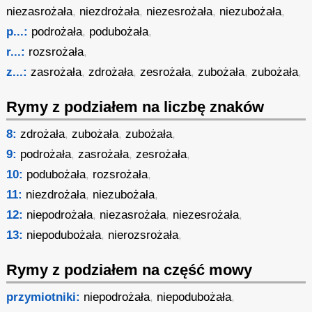
niezasrożała
,
niezdrożała
,
niezesrożała
,
niezubożała
,
p...:
podrożała
,
podubożała
,
r...:
rozsrożała
,
z...:
zasrożała
,
zdrożała
,
zesrożała
,
zubożała
,
zubożała
,
Rymy z podziałem na liczbę znaków
8:
zdrożała
,
zubożała
,
zubożała
,
9:
podrożała
,
zasrożała
,
zesrożała
,
10:
podubożała
,
rozsrożała
,
11:
niezdrożała
,
niezubożała
,
12:
niepodrożała
,
niezasrożała
,
niezesrożała
,
13:
niepodubożała
,
nierozsrożała
,
Rymy z podziałem na część mowy
przymiotniki:
niepodrożała
,
niepodubożała
,