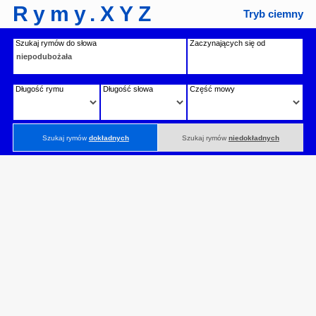
Rymy.XYZ
Tryb ciemny
Szukaj rymów do słowa
Zaczynających się od
Długość rymu
Długość słowa
Część mowy
Szukaj rymów
dokładnych
Szukaj rymów
niedokładnych