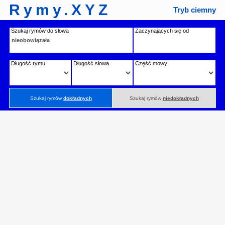
Rymy.XYZ
Tryb ciemny
Szukaj rymów do słowa
Zaczynających się od
Długość rymu
Długość słowa
Część mowy
Szukaj rymów
dokładnych
Szukaj rymów
niedokładnych