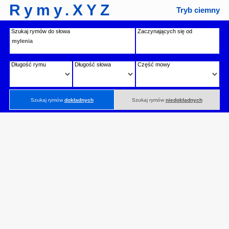
Rymy.XYZ
Tryb ciemny
Szukaj rymów do słowa
Zaczynających się od
Długość rymu
Długość słowa
Część mowy
Szukaj rymów
dokładnych
Szukaj rymów
niedokładnych