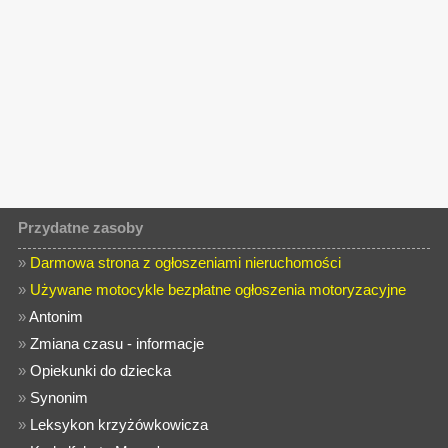
Przydatne zasoby
»
Darmowa strona z ogłoszeniami nieruchomości
»
Używane motocykle bezpłatne ogłoszenia motoryzacyjne
»
Antonim
»
Zmiana czasu - informacje
»
Opiekunki do dziecka
»
Synonim
»
Leksykon krzyżówkowicza