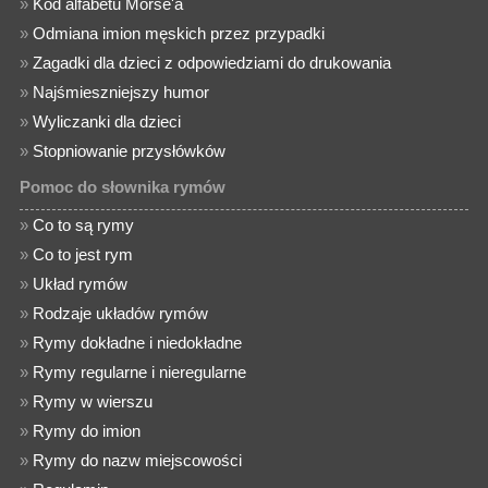
»
Kod alfabetu Morse'a
»
Odmiana imion męskich przez przypadki
»
Zagadki dla dzieci z odpowiedziami do drukowania
»
Najśmieszniejszy humor
»
Wyliczanki dla dzieci
»
Stopniowanie przysłówków
Pomoc do słownika rymów
»
Co to są rymy
»
Co to jest rym
»
Układ rymów
»
Rodzaje układów rymów
»
Rymy dokładne i niedokładne
»
Rymy regularne i nieregularne
»
Rymy w wierszu
»
Rymy do imion
»
Rymy do nazw miejscowości