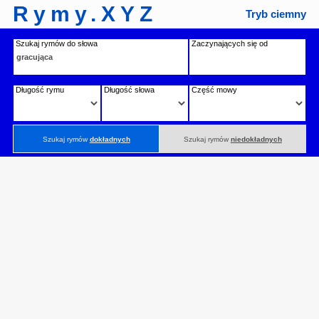
Rymy.XYZ
Tryb ciemny
Szukaj rymów do słowa
Zaczynających się od
Długość rymu
Długość słowa
Część mowy
Szukaj rymów
dokładnych
Szukaj rymów
niedokładnych