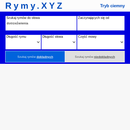
Rymy.XYZ
Tryb ciemny
Szukaj rymów do słowa
Zaczynających się od
Długość rymu
Długość słowa
Część mowy
Szukaj rymów
dokładnych
Szukaj rymów
niedokładnych