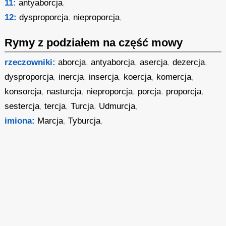
11:
antyaborcja
,
12:
dysproporcja
,
nieproporcja
,
Rymy z podziałem na część mowy
rzeczowniki:
aborcja
,
antyaborcja
,
asercja
,
dezercja
,
dysproporcja
,
inercja
,
insercja
,
koercja
,
komercja
,
konsorcja
,
nasturcja
,
nieproporcja
,
porcja
,
proporcja
,
sestercja
,
tercja
,
Turcja
,
Udmurcja
,
imiona:
Marcja
,
Tyburcja
,