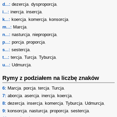
d...:
dezercja
,
dysproporcja
,
i...:
inercja
,
insercja
,
k...:
koercja
,
komercja
,
konsorcja
,
m...:
Marcja
,
n...:
nasturcja
,
nieproporcja
,
p...:
porcja
,
proporcja
,
s...:
sestercja
,
t...:
tercja
,
Turcja
,
Tyburcja
,
u...:
Udmurcja
,
Rymy z podziałem na liczbę znaków
6:
Marcja
,
porcja
,
tercja
,
Turcja
,
7:
aborcja
,
asercja
,
inercja
,
koercja
,
8:
dezercja
,
insercja
,
komercja
,
Tyburcja
,
Udmurcja
,
9:
konsorcja
,
nasturcja
,
proporcja
,
sestercja
,