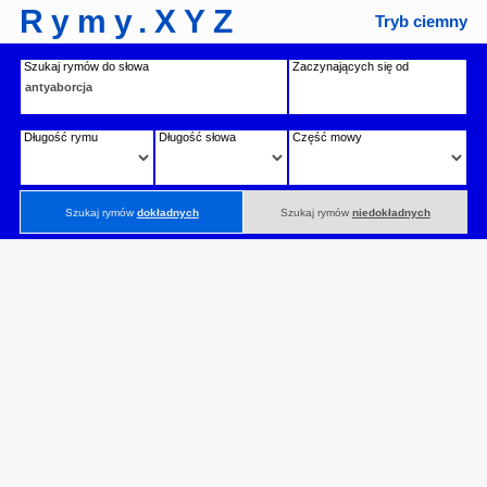
Rymy.XYZ
Tryb ciemny
Szukaj rymów do słowa
Zaczynających się od
Długość rymu
Długość słowa
Część mowy
Szukaj rymów
dokładnych
Szukaj rymów
niedokładnych