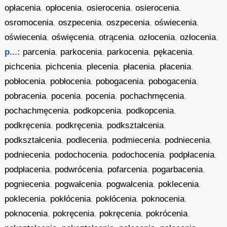
opłacenia
,
opłocenia
,
osierocenia
,
osierocenia
,
osromocenia
,
oszpecenia
,
oszpecenia
,
oświecenia
,
oświecenia
,
oświęcenia
,
otrącenia
,
ozłocenia
,
ozłocenia
,
p...:
parcenia
,
parkocenia
,
parkocenia
,
pękacenia
,
pichcenia
,
pichcenia
,
plecenia
,
płacenia
,
płacenia
,
pobłocenia
,
pobłocenia
,
pobogacenia
,
pobogacenia
,
pobracenia
,
pocenia
,
pocenia
,
pochachmęcenia
,
pochachmęcenia
,
podkopcenia
,
podkopcenia
,
podkręcenia
,
podkręcenia
,
podkształcenia
,
podkształcenia
,
podlecenia
,
podmiecenia
,
podniecenia
,
podniecenia
,
podochocenia
,
podochocenia
,
podpłacenia
,
podpłacenia
,
podwrócenia
,
pofarcenia
,
pogarbacenia
,
pogniecenia
,
pogwałcenia
,
pogwałcenia
,
poklecenia
,
poklecenia
,
pokłócenia
,
pokłócenia
,
poknocenia
,
poknocenia
,
pokręcenia
,
pokręcenia
,
pokrócenia
,