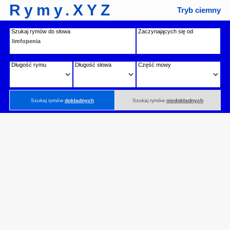
Rymy.XYZ
Tryb ciemny
Szukaj rymów do słowa
Zaczynających się od
Długość rymu
Długość słowa
Część mowy
Szukaj rymów
dokładnych
Szukaj rymów
niedokładnych