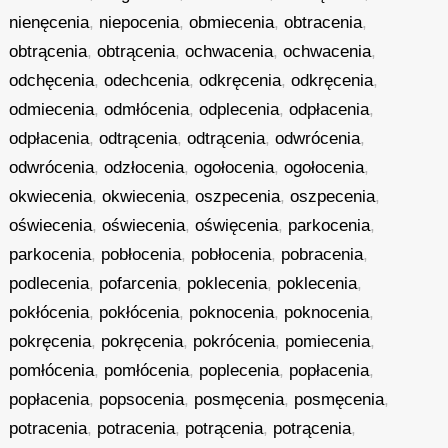
nienęcenia
,
niepocenia
,
obmiecenia
,
obtracenia
,
obtrącenia
,
obtrącenia
,
ochwacenia
,
ochwacenia
,
odchęcenia
,
odechcenia
,
odkręcenia
,
odkręcenia
,
odmiecenia
,
odmłócenia
,
odplecenia
,
odpłacenia
,
odpłacenia
,
odtrącenia
,
odtrącenia
,
odwrócenia
,
odwrócenia
,
odzłocenia
,
ogołocenia
,
ogołocenia
,
okwiecenia
,
okwiecenia
,
oszpecenia
,
oszpecenia
,
oświecenia
,
oświecenia
,
oświęcenia
,
parkocenia
,
parkocenia
,
pobłocenia
,
pobłocenia
,
pobracenia
,
podlecenia
,
pofarcenia
,
poklecenia
,
poklecenia
,
pokłócenia
,
pokłócenia
,
poknocenia
,
poknocenia
,
pokręcenia
,
pokręcenia
,
pokrócenia
,
pomiecenia
,
pomłócenia
,
pomłócenia
,
poplecenia
,
popłacenia
,
popłacenia
,
popsocenia
,
posmęcenia
,
posmęcenia
,
potracenia
,
potracenia
,
potrącenia
,
potrącenia
,