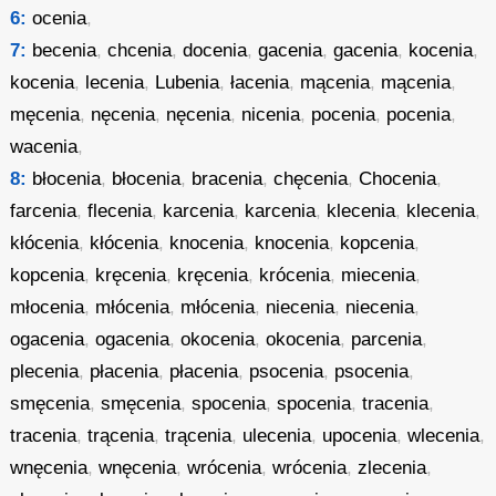
6:
ocenia
,
7:
becenia
,
chcenia
,
docenia
,
gacenia
,
gacenia
,
kocenia
,
kocenia
,
lecenia
,
Lubenia
,
łacenia
,
mącenia
,
mącenia
,
męcenia
,
nęcenia
,
nęcenia
,
nicenia
,
pocenia
,
pocenia
,
wacenia
,
8:
błocenia
,
błocenia
,
bracenia
,
chęcenia
,
Chocenia
,
farcenia
,
flecenia
,
karcenia
,
karcenia
,
klecenia
,
klecenia
,
kłócenia
,
kłócenia
,
knocenia
,
knocenia
,
kopcenia
,
kopcenia
,
kręcenia
,
kręcenia
,
krócenia
,
miecenia
,
młocenia
,
młócenia
,
młócenia
,
niecenia
,
niecenia
,
ogacenia
,
ogacenia
,
okocenia
,
okocenia
,
parcenia
,
plecenia
,
płacenia
,
płacenia
,
psocenia
,
psocenia
,
smęcenia
,
smęcenia
,
spocenia
,
spocenia
,
tracenia
,
tracenia
,
trącenia
,
trącenia
,
ulecenia
,
upocenia
,
wlecenia
,
wnęcenia
,
wnęcenia
,
wrócenia
,
wrócenia
,
zlecenia
,