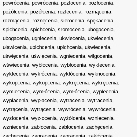
powrócenia
,
powrócenia
,
pozłocenia
,
pozłocenia
,
pożółcenia
,
pożółcenia
,
rozlecenia
,
rozmącenia
,
rozmącenia
,
roznęcenia
,
sierocenia
,
spękacenia
,
spichcenia
,
spichcenia
,
sromocenia
,
ubogacenia
,
ubogacenia
,
ugniecenia
,
ukwiecenia
,
ukwiecenia
,
uławicenia
,
upichcenia
,
upichcenia
,
uświecenia
,
uświęcenia
,
uświęcenia
,
wgniecenia
,
wilgocenia
,
wświecenia
,
wybłocenia
,
wybłocenia
,
wyklecenia
,
wyklecenia
,
wykłócenia
,
wykłócenia
,
wyknocenia
,
wykopcenia
,
wykopcenia
,
wykręcenia
,
wykręcenia
,
wymiecenia
,
wymłócenia
,
wymłócenia
,
wyplecenia
,
wypłacenia
,
wypłacenia
,
wytracenia
,
wytracenia
,
wytrącenia
,
wytrącenia
,
wywrócenia
,
wywrócenia
,
wyzłocenia
,
wyzłocenia
,
wyżółcenia
,
wzniecenia
,
wzniecenia
,
zabłocenia
,
zabłocenia
,
zachęcenia
,
zachęcenia
,
zagracenia
,
zagracenia
,
zakłócenia
,