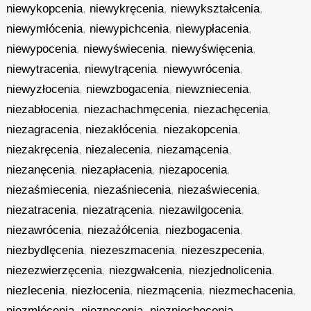
niewykopcenia
,
niewykręcenia
,
niewykształcenia
,
niewymłócenia
,
niewypichcenia
,
niewypłacenia
,
niewypocenia
,
niewyświecenia
,
niewyświęcenia
,
niewytracenia
,
niewytrącenia
,
niewywrócenia
,
niewyzłocenia
,
niewzbogacenia
,
niewzniecenia
,
niezabłocenia
,
niezachachmęcenia
,
niezachęcenia
,
niezagracenia
,
niezakłócenia
,
niezakopcenia
,
niezakręcenia
,
niezalecenia
,
niezamącenia
,
niezanęcenia
,
niezapłacenia
,
niezapocenia
,
niezaśmiecenia
,
niezaśniecenia
,
niezaświecenia
,
niezatracenia
,
niezatrącenia
,
niezawilgocenia
,
niezawrócenia
,
niezażółcenia
,
niezbogacenia
,
niezbydlęcenia
,
niezeszmacenia
,
niezeszpecenia
,
niezezwierzęcenia
,
niezgwałcenia
,
niezjednolicenia
,
niezlecenia
,
niezłocenia
,
niezmącenia
,
niezmechacenia
,
niezmłócenia
,
nieznęcenia
,
niezniechęcenia
,