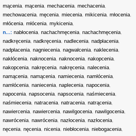
mącenia
,
mącenia
,
mechacenia
,
mechacenia
,
mechowacenia
,
męcenia
,
miecenia
,
mikicenia
,
młocenia
,
młócenia
,
młócenia
,
mykicenia
,
n...:
nabłocenia
,
nachachmęcenia
,
nachachmęcenia
,
nadkręcenia
,
nadkręcenia
,
nadlecenia
,
nadpłacenia
,
nadpłacenia
,
nagniecenia
,
nagwałcenia
,
naklecenia
,
nakłócenia
,
naknocenia
,
naknocenia
,
nakopcenia
,
nakopcenia
,
nakręcenia
,
nakręcenia
,
nalecenia
,
namącenia
,
namącenia
,
namiecenia
,
namłócenia
,
namłócenia
,
naniecenia
,
naplecenia
,
napocenia
,
napocenia
,
napsocenia
,
napsocenia
,
naśmiecenia
,
naśmiecenia
,
natracenia
,
natracenia
,
natrącenia
,
nawiercenia
,
nawiercenia
,
nawilgocenia
,
nawilgocenia
,
nawrócenia
,
nawrócenia
,
nazłocenia
,
nazłocenia
,
nęcenia
,
nęcenia
,
nicenia
,
niebłocenia
,
niebogacenia
,