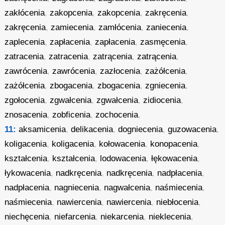
zakłócenia
,
zakopcenia
,
zakopcenia
,
zakręcenia
,
zakręcenia
,
zamiecenia
,
zamłócenia
,
zaniecenia
,
zaplecenia
,
zapłacenia
,
zapłacenia
,
zasmęcenia
,
zatracenia
,
zatracenia
,
zatrącenia
,
zatrącenia
,
zawrócenia
,
zawrócenia
,
zazłocenia
,
zażółcenia
,
zażółcenia
,
zbogacenia
,
zbogacenia
,
zgniecenia
,
zgołocenia
,
zgwałcenia
,
zgwałcenia
,
zidiocenia
,
znosacenia
,
zobficenia
,
zochocenia
,
11:
aksamicenia
,
delikacenia
,
dogniecenia
,
guzowacenia
,
koligacenia
,
koligacenia
,
kołowacenia
,
konopacenia
,
kształcenia
,
kształcenia
,
lodowacenia
,
łękowacenia
,
łykowacenia
,
nadkręcenia
,
nadkręcenia
,
nadpłacenia
,
nadpłacenia
,
nagniecenia
,
nagwałcenia
,
naśmiecenia
,
naśmiecenia
,
nawiercenia
,
nawiercenia
,
niebłocenia
,
niechęcenia
,
niefarcenia
,
niekarcenia
,
nieklecenia
,