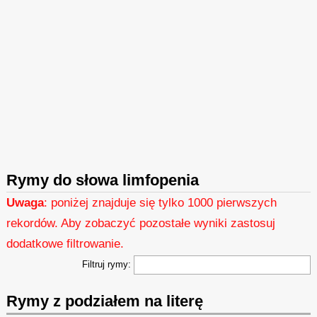
Rymy do słowa limfopenia
Uwaga
: poniżej znajduje się tylko 1000 pierwszych
rekordów. Aby zobaczyć pozostałe wyniki zastosuj
dodatkowe filtrowanie.
Filtruj rymy:
Rymy z podziałem na literę