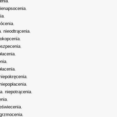
enia
,
ienapsocenia
,
ia
,
rócenia
,
a
,
nieodtrącenia
,
eokopcenia
,
oszpecenia
,
płacenia
,
nia
,
płacenia
,
niepokręcenia
,
niepopłacenia
,
ia
,
niepotrącenia
,
enia
,
eświecenia
,
ygrzmocenia
,