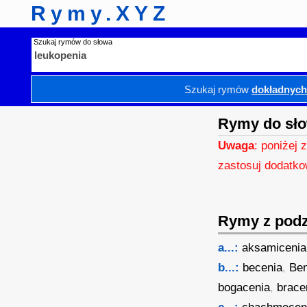
Rymy.XYZ
Szukaj rymów do słowa
Szukaj rymów
dokładnyc
Rymy do sło
Uwaga
: poniżej
zastosuj dodatkow
Rymy z podzi
a...:
aksamicenia
b...:
becenia
,
Ben
bogacenia
,
brace