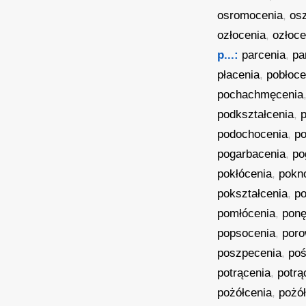
osromocenia
,
os
ozłocenia
,
ozłoce
p...:
parcenia
,
pa
płacenia
,
pobłoce
pochachmęcenia
podkształcenia
,
podochocenia
,
p
pogarbacenia
,
po
pokłócenia
,
pokn
pokształcenia
,
po
pomłócenia
,
ponę
popsocenia
,
poro
poszpecenia
,
poś
potrącenia
,
potrą
pożółcenia
,
pożó