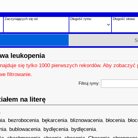
Zaczynających się od
Długość rymu
Długość słowa
h
S
wa leukopenia
 znajduje się tylko 1000 pierwszych rekordów. Aby zobaczyć 
e filtrowanie.
Filtruj rymy:
ałem na literę
,
ia
,
bezrobocenia
,
bękarcenia
,
bliznowacenia
,
błocenia
,
błoc
nia
,
bublowacenia
,
bydlęcenia
,
bydlęcenia
,