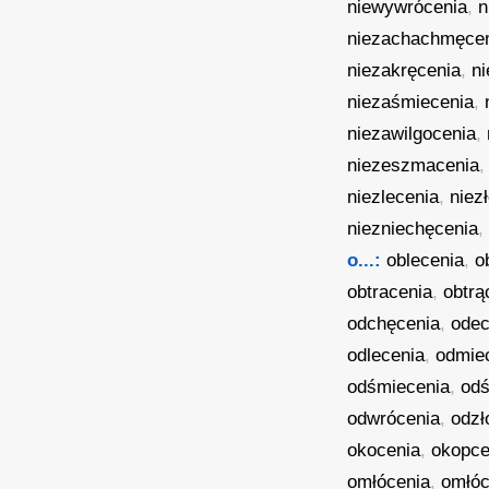
niewywrócenia
,
n
niezachachmęce
niezakręcenia
,
ni
niezaśmiecenia
,
niezawilgocenia
,
niezeszmacenia
niezlecenia
,
niez
niezniechęcenia
o...:
oblecenia
,
o
obtracenia
,
obtrą
odchęcenia
,
odec
odlecenia
,
odmie
odśmiecenia
,
odś
odwrócenia
,
odzł
okocenia
,
okopce
omłócenia
,
omłóc