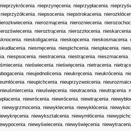
nieprzykrócenia
,
nieprzynęcenia
,
nieprzypłacenia
,
nieprzyś
,
nieprzyżółcenia
,
niepsocenia
,
niepstrokacenia
,
nierozkłóce
ierozkwiecenia
,
nierozmącenia
,
nierozniecenia
,
nierozochoc
ierozświecenia
,
nieroztrącenia
,
nierozzłocenia
,
nieskarcenia
sknocenia
,
nieskoligacenia
,
nieskopcenia
,
nieskosmacenia
,
skudłacenia
,
niesmęcenia
,
niespichcenia
,
niespłacenia
,
nies
ia
,
niespsocenia
,
niestracenia
,
niestrącenia
,
nieszmacenia
,
eśmiecenia
,
nieświecenia
,
nieświęcenia
,
nietracenia
,
nietrąc
ubogacenia
,
nieujednolicenia
,
nieukręcenia
,
nieukrócenia
,
ni
ieumłócenia
,
nieupichcenia
,
nieuprzyzwoicenia
,
nieurozmaic
,
nieuśmiercenia
,
nieuświęcenia
,
nieutracenia
,
nieutrącenia
,
wpłacenia
,
niewrócenia
,
niewrócenia
,
niewtrącenia
,
niewybło
,
niewygrzmocenia
,
niewyklecenia
,
niewykłócenia
,
niewykoc
iewykręcenia
,
niewykształcenia
,
niewymłócenia
,
niewypichc
iewypocenia
,
niewyświecenia
,
niewyświęcenia
,
niewytraceni