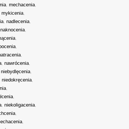
nia
,
mechacenia
,
,
mykicenia
,
ia
,
nadlecenia
,
,
naknocenia
,
ącenia
,
pocenia
,
natracenia
,
a
,
nawrócenia
,
,
niebydlęcenia
,
,
niedokręcenia
,
nia
,
łcenia
,
a
,
niekoligacenia
,
chcenia
,
echacenia
,