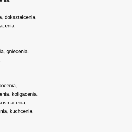
enia
,
a
,
dokształcenia
,
łacenia
,
ia
,
gniecenia
,
,
pocenia
,
enia
,
koligacenia
,
kosmacenia
,
nia
,
kuchcenia
,