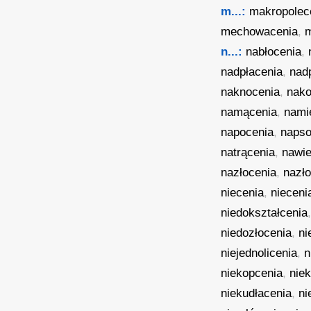
m...:
makropolec
mechowacenia
,
n...:
nabłocenia
,
nadpłacenia
,
nad
naknocenia
,
nako
namącenia
,
nami
napocenia
,
napso
natrącenia
,
nawie
nazłocenia
,
nazł
niecenia
,
nieceni
niedokształcenia
niedozłocenia
,
ni
niejednolicenia
,
n
niekopcenia
,
nie
niekudłacenia
,
ni